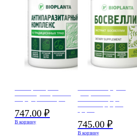
Антипаразитарный
Босвеллия – средство
комплекс для взрослых –
для суставов и
10 традиционных трав
позвоночника, при
воспалении, артрите,
артрозе
747.00
₽
745.00
₽
В корзину
В корзину