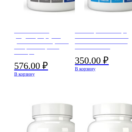
ANDRO BOOST
Алкозон (Alco Balance) –
(Андроген) – средство
таблетки от алкогольной
для повышения мужской
зависимости и снижения
силы, тестостерона и
тяги к алкоголю
потенции
350.00
₽
576.00
₽
В корзину
В корзину