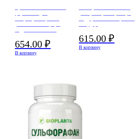
Бромелайн и Папаин –
Розмариновая кислота
ферменты для
(экстракт розмарина) –
пищеварения, ЖКТ,
поддержка печени, мозга
усвоения белка, при
и сердца
вздутии и тяжести
615.00
₽
654.00
₽
В корзину
В корзину