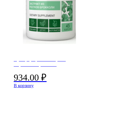
Сульфорафан – экстракт
из ростков брокколи
934.00
₽
В корзину